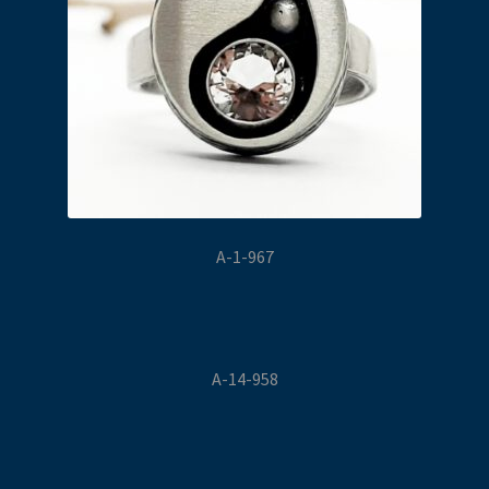
A-1-967
A-14-958