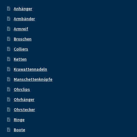
Anhänger
Armbänder
Armreif
Broschen
Colliers
Ketten
Krawattennadeln
Manschettenknöpfe
Ohrclips
Ohrhänger
Ohrstecker
Ringe
Boote