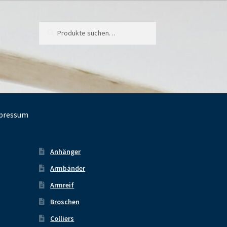
Suche
Suche
nach:
pressum
Anhänger
Armbänder
Armreif
Broschen
Colliers