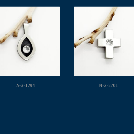
A-3-1294
N-3-2701