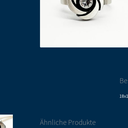
Be
18x
Ähnliche Produkte