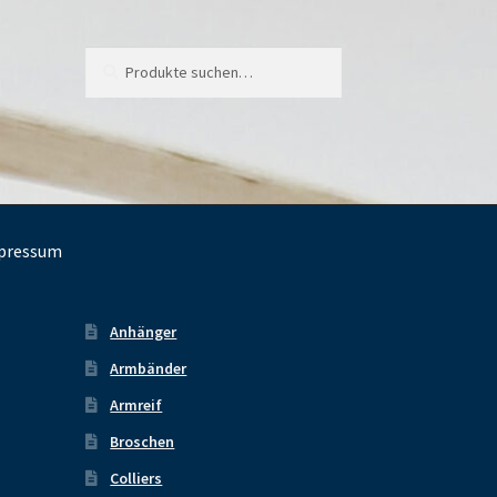
Suche
Suche
nach:
pressum
Anhänger
Armbänder
Armreif
Broschen
Colliers